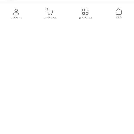
خانه
دسته‌بندی
سبد خرید
پروفایل
دسترسی سریع
تماس با ما
شکایات
درباره ما
قوانین و مقررات
سیاست حریم خصوصی
پشتیبانی سایت09026777982
شماره تماس
09026777982