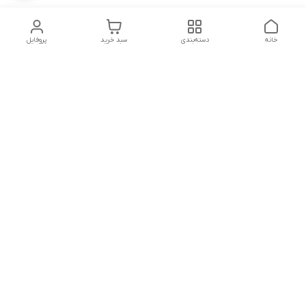
خانه
دسته‌بندی
سبد خرید
پروفایل
دسترسی سریع
تماس با ما
شکایات
درباره ما
قوانین و مقررات
سیاست حریم خصوصی
پشتیبانی سایت09026777982
شماره تماس
09026777982