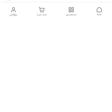
خانه
دسته‌بندی
سبد خرید
پروفایل
دسترسی سریع
تماس با ما
شکایات
درباره ما
قوانین و مقررات
سیاست حریم خصوصی
پشتیبانی سایت09026777982
شماره تماس
09026777982