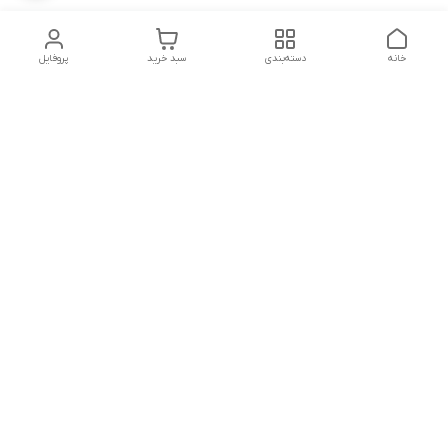
خانه
دسته‌بندی
سبد خرید
پروفایل
دسترسی سریع
تماس با ما
شکایات
درباره ما
قوانین و مقررات
سیاست حریم خصوصی
پشتیبانی سایت09026777982
شماره تماس
09026777982