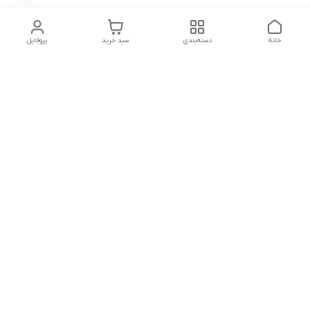
خانه
دسته‌بندی
سبد خرید
پروفایل
دسترسی سریع
تماس با ما
شکایات
درباره ما
قوانین و مقررات
سیاست حریم خصوصی
پشتیبانی سایت09026777982
شماره تماس
09026777982