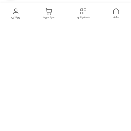
خانه
دسته‌بندی
سبد خرید
پروفایل
دسترسی سریع
تماس با ما
شکایات
درباره ما
قوانین و مقررات
سیاست حریم خصوصی
پشتیبانی سایت09026777982
شماره تماس
09026777982