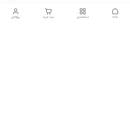
خانه
دسته‌بندی
سبد خرید
پروفایل
دسترسی سریع
تماس با ما
شکایات
درباره ما
قوانین و مقررات
سیاست حریم خصوصی
پشتیبانی سایت09026777982
شماره تماس
09026777982