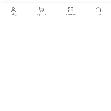
خانه
دسته‌بندی
سبد خرید
پروفایل
دسترسی سریع
تماس با ما
شکایات
درباره ما
قوانین و مقررات
سیاست حریم خصوصی
پشتیبانی سایت09026777982
شماره تماس
09026777982