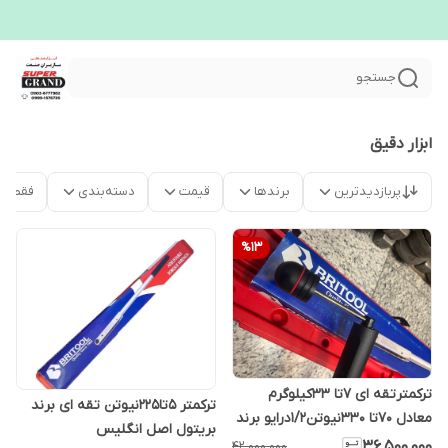
جستجو
ابزار دقیق
پربازدیدترین
برندها
قیمت
دسته‌بندی
فقط م
%
13
ترکمترتقه ای ۷تا ۳۳کیلوگرم
ترکمتر 5تا225نیوتن تقه ای برند
معادل ۷۰تا ۳۳۰نیوتن۱/۲درایو برند
بریتول اصل انگلیس
بریتول انگلیس مخصوص نیمه
۳۶٬۵۰۰٬۰۰۰
۴۲٬۰۰۰٬۰۰۰