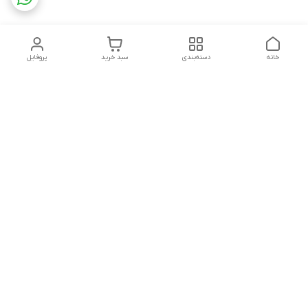
خانه
دسته‌بندی
سبد خرید
پروفایل
دسترسی سریع
تماس با ما
شکایات
درباره ما
قوانین و مقررات
سیاست حریم خصوصی
پشتیبانی سایت09026777982