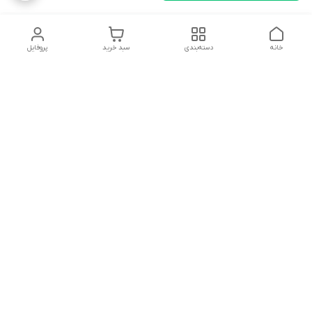
خانه
دسته‌بندی
سبد خرید
پروفایل
دسترسی سریع
تماس با ما
شکایات
درباره ما
قوانین و مقررات
سیاست حریم خصوصی
پشتیبانی سایت09026777982
شماره تماس
09026777982