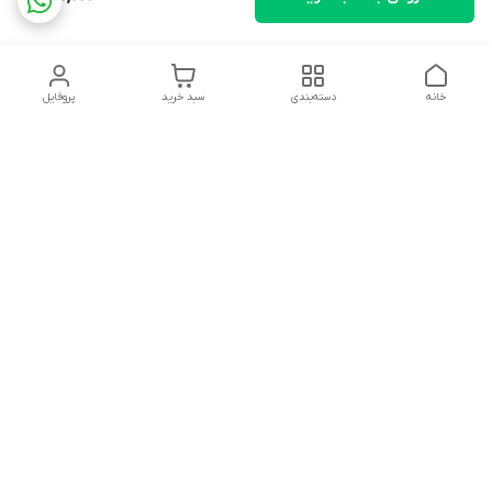
خانه
دسته‌بندی
سبد خرید
پروفایل
دسترسی سریع
تماس با ما
شکایات
درباره ما
قوانین و مقررات
سیاست حریم خصوصی
پشتیبانی سایت09026777982