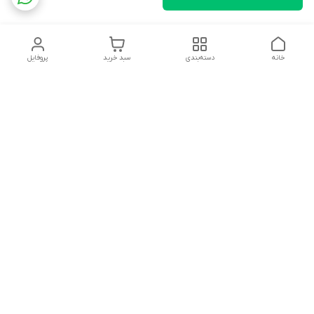
خانه
دسته‌بندی
سبد خرید
پروفایل
دسترسی سریع
تماس با ما
شکایات
درباره ما
قوانین و مقررات
سیاست حریم خصوصی
پشتیبانی سایت09026777982