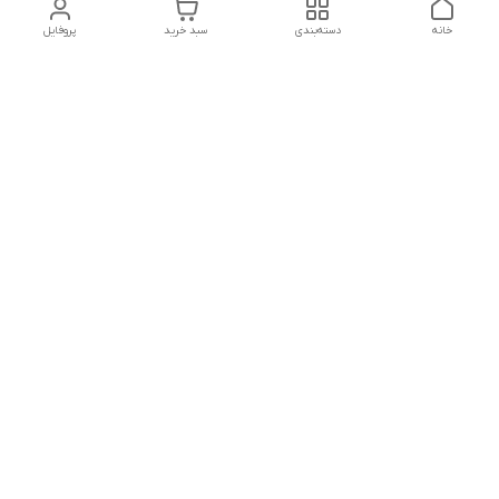
خانه
دسته‌بندی
سبد خرید
پروفایل
دسترسی سریع
تماس با ما
شکایات
درباره ما
قوانین و مقررات
سیاست حریم خصوصی
پشتیبانی سایت09026777982
شماره تماس
09026777982