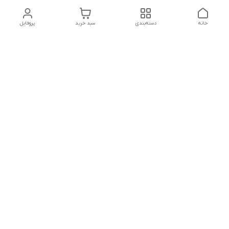
خانه
دسته‌بندی
سبد خرید
پروفایل
دسترسی سریع
تماس با ما
شکایات
درباره ما
قوانین و مقررات
سیاست حریم خصوصی
پشتیبانی سایت09026777982
شماره تماس
09026777982