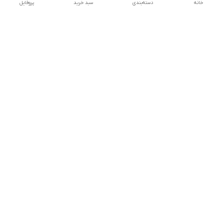
خانه
دسته‌بندی
سبد خرید
پروفایل
دسترسی سریع
تماس با ما
شکایات
درباره ما
قوانین و مقررات
سیاست حریم خصوصی
پشتیبانی سایت09026777982
شماره تماس
09026777982
دریافت اپلیکیشن از