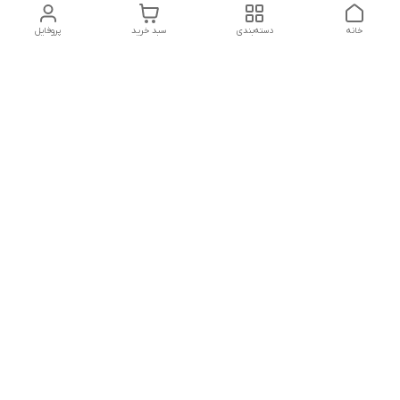
خانه
دسته‌بندی
سبد خرید
پروفایل
دسترسی سریع
تماس با ما
شکایات
درباره ما
قوانین و مقررات
سیاست حریم خصوصی
پشتیبانی سایت09026777982
شماره تماس
09026777982