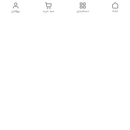
خانه
دسته‌بندی
سبد خرید
پروفایل
دسترسی سریع
تماس با ما
شکایات
درباره ما
قوانین و مقررات
سیاست حریم خصوصی
پشتیبانی سایت09026777982
شماره تماس
09026777982